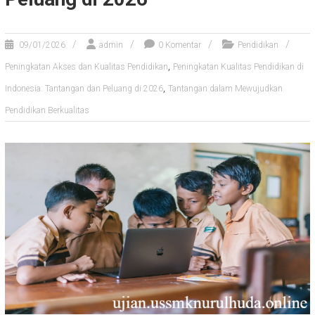
09/01/2026
admin
0 Komentar
Pendidikan
,
Peningkatan Akses dan Kualitas Pendidikan
Peningkatan Kualitas Pendidikan di
,
Indonesia: Tantangan dan Peluang di 2026
Tantangan dalam Mewujudkan
Pendidikan Berkualitas