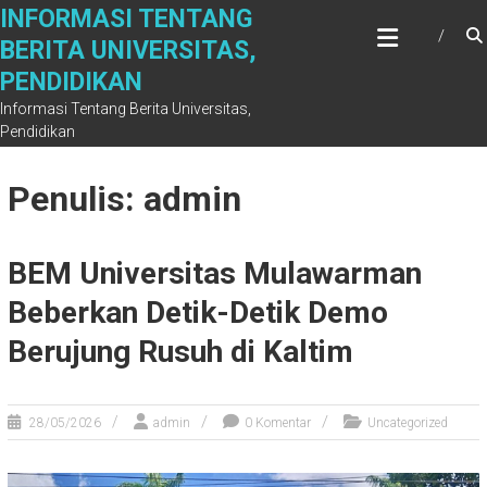
Skip
INFORMASI TENTANG
to
BERITA UNIVERSITAS,
content
PENDIDIKAN
Informasi Tentang Berita Universitas,
Pendidikan
Penulis:
admin
BEM Universitas Mulawarman
Beberkan Detik-Detik Demo
Berujung Rusuh di Kaltim
28/05/2026
admin
0 Komentar
Uncategorized