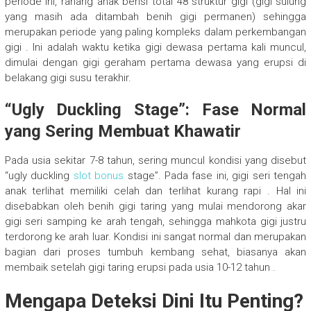
periode ini, rahang anak berisi total 48 struktur gigi (gigi sulung
yang masih ada ditambah benih gigi permanen) sehingga
merupakan periode yang paling kompleks dalam perkembangan
gigi . Ini adalah waktu ketika gigi dewasa pertama kali muncul,
dimulai dengan gigi geraham pertama dewasa yang erupsi di
belakang gigi susu terakhir.
“Ugly Duckling Stage”: Fase Normal
yang Sering Membuat Khawatir
Pada usia sekitar 7-8 tahun, sering muncul kondisi yang disebut
“ugly duckling
slot bonus
stage”. Pada fase ini, gigi seri tengah
anak terlihat memiliki celah dan terlihat kurang rapi . Hal ini
disebabkan oleh benih gigi taring yang mulai mendorong akar
gigi seri samping ke arah tengah, sehingga mahkota gigi justru
terdorong ke arah luar. Kondisi ini sangat normal dan merupakan
bagian dari proses tumbuh kembang sehat, biasanya akan
membaik setelah gigi taring erupsi pada usia 10-12 tahun .
Mengapa Deteksi Dini Itu Penting?