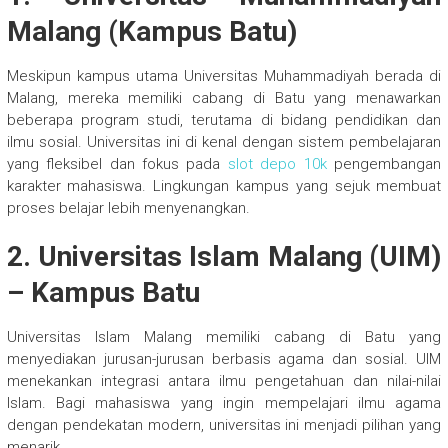
Malang (Kampus Batu)
Meskipun kampus utama Universitas Muhammadiyah berada di
Malang, mereka memiliki cabang di Batu yang menawarkan
beberapa program studi, terutama di bidang pendidikan dan
ilmu sosial. Universitas ini di kenal dengan sistem pembelajaran
yang fleksibel dan fokus pada
slot depo 10k
pengembangan
karakter mahasiswa. Lingkungan kampus yang sejuk membuat
proses belajar lebih menyenangkan.
2. Universitas Islam Malang (UIM)
– Kampus Batu
Universitas Islam Malang memiliki cabang di Batu yang
menyediakan jurusan-jurusan berbasis agama dan sosial. UIM
menekankan integrasi antara ilmu pengetahuan dan nilai-nilai
Islam. Bagi mahasiswa yang ingin mempelajari ilmu agama
dengan pendekatan modern, universitas ini menjadi pilihan yang
menarik.