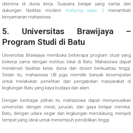
diterima di dunia kerja. Suasana belajar yang santai dan
dukungan fasilitas modern
mahjong ways 2
menambah
kenyamanan mahasiswa.
5. Universitas Brawijaya –
Program Studi di Batu
Universitas Brawijaya membuka beberapa program studi yang
bekerja sama dengan institusi lokal di Batu. Mahasiswa dapat
menikmati fasilitas kelas dunia dan dosen berkualitas tinggi.
Selain itu, mahasiswa UB juga memiliki banyak kesempatan
untuk melakukan penelitian dan pengabdian masyarakat di
lingkungan Batu yang kaya budaya dan alam.
Dengan berbagai pilihan ini, mahasiswa dapat menyesuaikan
universitas dengan minat, jurusan, dan gaya belajar mereka.
Batu, dengan udara segar dan lingkungan mendukung, menjadi
tempat yang ideal untuk menempuh pendidikan tinggi.