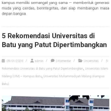
kampus memiliki semangat yang sama — membentuk generasi
muda yang cerdas, berintegritas, dan siap membangun masa
depan bangsa.
5 Rekomendasi Universitas di
Batu yang Patut Dipertimbangkan
09/01/2026
admin
0 Komentar
Universitas
5
,
Rekomendasi Universitas di Batu yang Patut Dipertimbangkan
Universitas Islam
,
Malang (UIM) – Kampus Batu
Universitas Muhammadiyah Malang (Kampus
Batu)