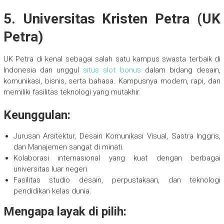
5. Universitas Kristen Petra (UK
Petra)
UK Petra di kenal sebagai salah satu kampus swasta terbaik di
Indonesia dan unggul
situs slot bonus
dalam bidang desain,
komunikasi, bisnis, serta bahasa. Kampusnya modern, rapi, dan
memiliki fasilitas teknologi yang mutakhir.
Keunggulan:
Jurusan Arsitektur, Desain Komunikasi Visual, Sastra Inggris,
dan Manajemen sangat di minati.
Kolaborasi internasional yang kuat dengan berbagai
universitas luar negeri.
Fasilitas studio desain, perpustakaan, dan teknologi
pendidikan kelas dunia.
Mengapa layak di pilih: