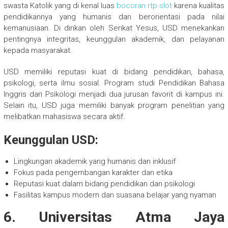
swasta Katolik yang di kenal luas
bocoran rtp slot
karena kualitas
pendidikannya yang humanis dan berorientasi pada nilai
kemanusiaan. Di dirikan oleh Serikat Yesus, USD menekankan
pentingnya integritas, keunggulan akademik, dan pelayanan
kepada masyarakat.
USD memiliki reputasi kuat di bidang pendidikan, bahasa,
psikologi, serta ilmu sosial. Program studi Pendidikan Bahasa
Inggris dan Psikologi menjadi dua jurusan favorit di kampus ini.
Selain itu, USD juga memiliki banyak program penelitian yang
melibatkan mahasiswa secara aktif.
Keunggulan USD:
Lingkungan akademik yang humanis dan inklusif
Fokus pada pengembangan karakter dan etika
Reputasi kuat dalam bidang pendidikan dan psikologi
Fasilitas kampus modern dan suasana belajar yang nyaman
6. Universitas Atma Jaya