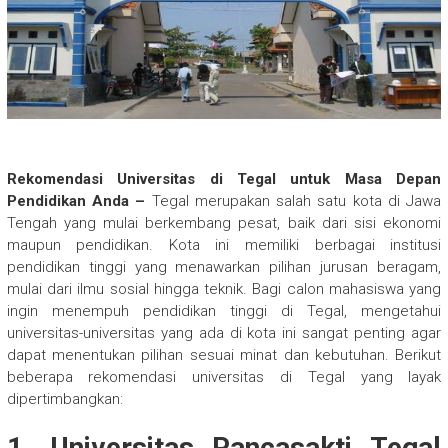
Rekomendasi Universitas di Tegal untuk Masa Depan
Pendidikan Anda –
Tegal merupakan salah satu kota di Jawa
Tengah yang mulai berkembang pesat, baik dari sisi ekonomi
maupun pendidikan. Kota ini memiliki berbagai institusi
pendidikan tinggi yang menawarkan pilihan jurusan beragam,
mulai dari ilmu sosial hingga teknik. Bagi calon mahasiswa yang
ingin menempuh pendidikan tinggi di Tegal, mengetahui
universitas-universitas yang ada di kota ini sangat penting agar
dapat menentukan pilihan sesuai minat dan kebutuhan. Berikut
beberapa rekomendasi universitas di Tegal yang layak
dipertimbangkan:
1. Universitas Pancasakti Tegal