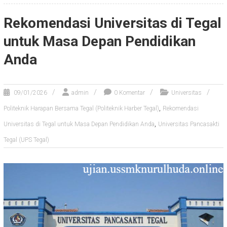
Rekomendasi Universitas di Tegal
untuk Masa Depan Pendidikan
Anda
09/01/2026
admin
0 Komentar
Universitas
,
Politeknik Harapan Bersama Tegal (Politeknik Harber Tegal)
Rekomendasi
,
Universitas di Tegal untuk Masa Depan Pendidikan Anda
Universitas Pancasakti
Tegal (UPS Tegal)