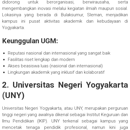
didorong untuk berorganisasi, berwirausaha, serta
mengembangkan inovasi melalui kegiatan ilmiah maupun sosial.
Lokasinya yang berada di Bulaksumur, Sleman, menjadikan
kampus ini pusat aktivitas akademik dan kebudayaan di
Yogyakarta.
Keunggulan UGM:
Reputasi nasional dan internasional yang sangat baik
Fasilitas riset lengkap dan modern
Akses beasiswa luas (nasional dan internasional)
Lingkungan akademik yang inklusif dan kolaboratif
2. Universitas Negeri Yogyakarta
(UNY)
Universitas Negeri Yogyakarta, atau UNY, merupakan perguruan
tinggi negeri yang awalnya dikenal sebagai Institut Keguruan dan
Ilmu Pendidikan (IKIP). UNY terkenal sebagai kampus yang
mencetak tenaga pendidik profesional, namun kini juga