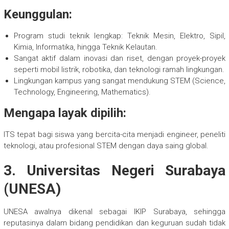
Keunggulan:
Program studi teknik lengkap: Teknik Mesin, Elektro, Sipil,
Kimia, Informatika, hingga Teknik Kelautan.
Sangat aktif dalam inovasi dan riset, dengan proyek-proyek
seperti mobil listrik, robotika, dan teknologi ramah lingkungan.
Lingkungan kampus yang sangat mendukung STEM (Science,
Technology, Engineering, Mathematics).
Mengapa layak dipilih:
ITS tepat bagi siswa yang bercita-cita menjadi engineer, peneliti
teknologi, atau profesional STEM dengan daya saing global.
3. Universitas Negeri Surabaya
(UNESA)
UNESA awalnya dikenal sebagai IKIP Surabaya, sehingga
reputasinya dalam bidang pendidikan dan keguruan sudah tidak