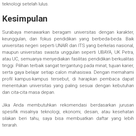
teknologi setelah lulus.
Kesimpulan
Surabaya menawarkan beragam universitas dengan karakter,
keunggulan, dan fokus pendidikan yang berbeda-beda. Baik
universitas negeri seperti UNAIR dan ITS yang berkelas nasional,
maupun universitas swasta unggulan seperti UBAYA, UK Petra,
atau UC, semuanya menyediakan fasilitas pendidikan berkualitas
tinggi. Pilihan terbaik sangat tergantung pada minat, tujuan karier,
serta gaya belajar setiap calon mahasiswa. Dengan memahami
profil kampus-kampus tersebut, di harapkan pembaca dapat
menentukan universitas yang paling sesuai dengan kebutuhan
dan cita-cita masa depan.
Jika Anda membutuhkan rekomendasi berdasarkan jurusan
spesifik misalnya teknologi, ekonomi, desain, atau kesehatan
silakan beri tahu, saya bisa membuatkan daftar yang lebih
terarah.