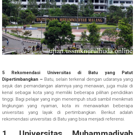
5 Rekomendasi Universitas di Batu yang Patut
Dipertimbangkan –
Batu, selain terkenal dengan udaranya yang
sejuk dan pemandangan alamnya yang menawan, juga mulai di
kenal sebagai kota yang memiliki beberapa pilihan pendidikan
tinggi. Bagi pelajar yang ingin menempuh studi sambil menikmati
lingkungan yang nyaman, kota ini menawarkan beberapa
universitas yang layak di pertimbangkan. Berikut adalah
rekomendasi universitas di Batu yang bisa menjadi referensi.
1. Universitas Muhammadiyah