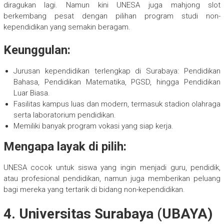
diragukan lagi. Namun kini UNESA juga mahjong slot
berkembang pesat dengan pilihan program studi non-
kependidikan yang semakin beragam.
Keunggulan:
Jurusan kependidikan terlengkap di Surabaya: Pendidikan
Bahasa, Pendidikan Matematika, PGSD, hingga Pendidikan
Luar Biasa.
Fasilitas kampus luas dan modern, termasuk stadion olahraga
serta laboratorium pendidikan.
Memiliki banyak program vokasi yang siap kerja.
Mengapa layak di pilih:
UNESA cocok untuk siswa yang ingin menjadi guru, pendidik,
atau profesional pendidikan, namun juga memberikan peluang
bagi mereka yang tertarik di bidang non-kependidikan.
4. Universitas Surabaya (UBAYA)