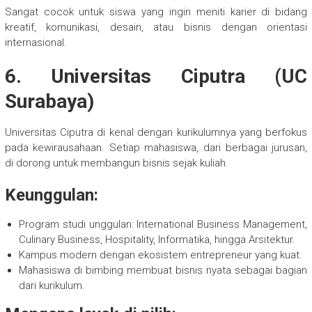
Sangat cocok untuk siswa yang ingin meniti karier di bidang
kreatif, komunikasi, desain, atau bisnis dengan orientasi
internasional.
6. Universitas Ciputra (UC
Surabaya)
Universitas Ciputra di kenal dengan kurikulumnya yang berfokus
pada kewirausahaan. Setiap mahasiswa, dari berbagai jurusan,
di dorong untuk membangun bisnis sejak kuliah.
Keunggulan:
Program studi unggulan: International Business Management,
Culinary Business, Hospitality, Informatika, hingga Arsitektur.
Kampus modern dengan ekosistem entrepreneur yang kuat.
Mahasiswa di bimbing membuat bisnis nyata sebagai bagian
dari kurikulum.