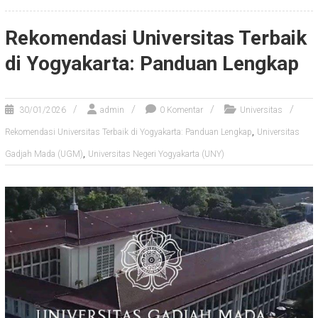
Rekomendasi Universitas Terbaik
di Yogyakarta: Panduan Lengkap
30/01/2026
admin
0 Komentar
Universitas
,
Rekomendasi Universitas Terbaik di Yogyakarta: Panduan Lengkap
Universitas
,
Gadjah Mada (UGM)
Universitas Negeri Yogyakarta (UNY)