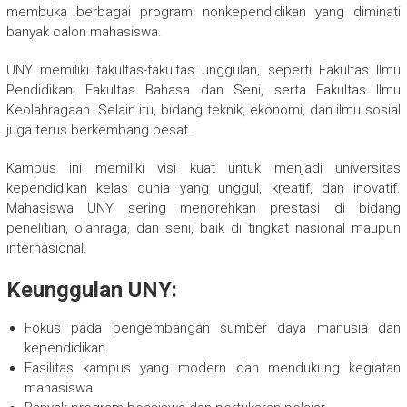
membuka berbagai program nonkependidikan yang diminati
banyak calon mahasiswa.
UNY memiliki fakultas-fakultas unggulan, seperti Fakultas Ilmu
Pendidikan, Fakultas Bahasa dan Seni, serta Fakultas Ilmu
Keolahragaan. Selain itu, bidang teknik, ekonomi, dan ilmu sosial
juga terus berkembang pesat.
Kampus ini memiliki visi kuat untuk menjadi universitas
kependidikan kelas dunia yang unggul, kreatif, dan inovatif.
Mahasiswa UNY sering menorehkan prestasi di bidang
penelitian, olahraga, dan seni, baik di tingkat nasional maupun
internasional.
Keunggulan UNY:
Fokus pada pengembangan sumber daya manusia dan
kependidikan
Fasilitas kampus yang modern dan mendukung kegiatan
mahasiswa